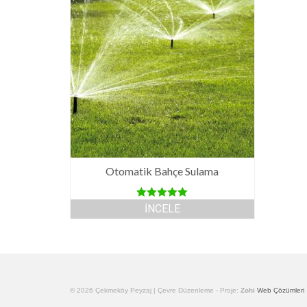
Otomatik Bahçe Sulama
5 üzerinden
İNCELE
5.00
oy aldı
© 2026 Çekmeköy Peyzaj | Çevre Düzenleme - Proje:
Zohi
Web Çözümleri