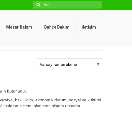
Şunu
ara:
Mezar Bakım
Bahçe Bakım
İletişim
arın bütünüdür.
afya, bitki, iklim, ekonomik durum, sosyal ve kültürel
i sulama sistemi planlanır, sistem unsurları