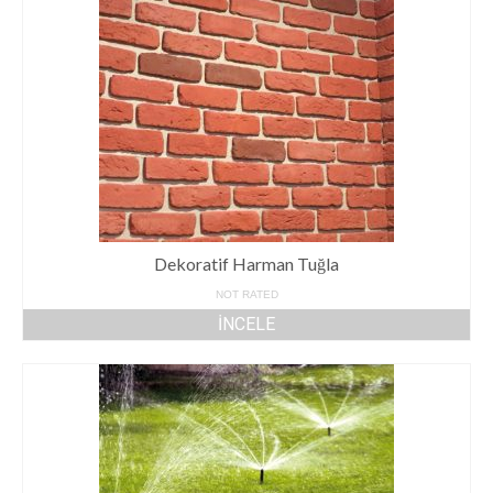
Doğal Taş
Mezar Bakım
Bahçe Bakım
İletişim
Dekoratif Harman Tuğla
NOT RATED
İNCELE